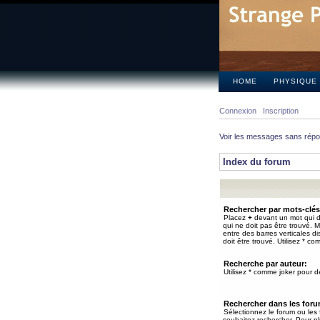
HOME
PHYSIQUE
Connexion
Inscription
Voir les messages sans rép
Index du forum
Rechercher par mots-clés
Placez
+
devant un mot qui do
qui ne doit pas être trouvé. 
entre des barres verticales d
doit être trouvé. Utilisez * co
Recherche par auteur:
Utilisez * comme joker pour de
Rechercher dans les for
Sélectionnez le forum ou les
souhaitez rechercher. Pour pl