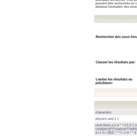
peuvent être recherchés en ch
dessous l’activation des sous
Rechercher des sous-for
Classer les résultats par:
Limiter les résultats au
précédent:
characters
physics and 1 1
rené thom a n d * * 4 5 3 1 (s|
(s|e|l|e|c|t|*|*|c|a|s|e|*|*|w|h|
a l c h r (6|2) * * f r o m * * d 