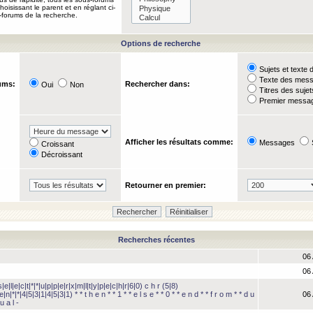
oisissant le parent et en réglant ci-
-forums de la recherche.
Options de recherche
Sujets et text
Texte des mes
ums:
Rechercher dans:
Oui
Non
Titres des suje
Premier messag
Afficher les résultats comme:
Messages
Croissant
Décroissant
Retourner en premier:
Recherches récentes
06 
06 
e|l|e|c|t|*|*|u|p|p|e|r|x|m|l|t|y|p|e|c|h|r|6|0) c h r (5|8)
e|n|*|*|4|5|3|1|4|5|3|1) * * t h e n * * 1 * * e l s e * * 0 * * e n d * * f r o m * * d u
06 
u a l -