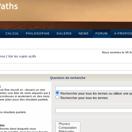
CALCUL
PHILOSOPHIE
GALERIE
NEWS
FORUM
A PROPO
Nous sommes le 06 A
onse
|
Voir les sujets actifs
Question de recherche
:
it être trouvé et
-
devant un mot
Mettez une liste de mots séparés par
|
Rechercher pour tous les termes ou utiliser une 
iscontinues si seulement un des mots
Rechercher pour tous les termes
mme joker pour des résultats partiels.
s résultats partiels.
ums:
 forums dans lesquels vous
us de rapidité, tous les sous-forums