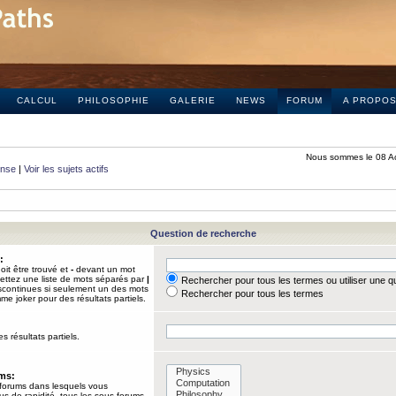
CALCUL
PHILOSOPHIE
GALERIE
NEWS
FORUM
A PROPO
Nous sommes le 08 A
onse
|
Voir les sujets actifs
Question de recherche
:
it être trouvé et
-
devant un mot
Mettez une liste de mots séparés par
|
Rechercher pour tous les termes ou utiliser une 
iscontinues si seulement un des mots
Rechercher pour tous les termes
mme joker pour des résultats partiels.
s résultats partiels.
ums:
 forums dans lesquels vous
us de rapidité, tous les sous-forums