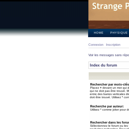
HOME
PHYSIQUE
Connexion
Inscription
Voir les messages sans rép
Index du forum
Rechercher par mots-clés
Placez
+
devant un mot qui do
qui ne doit pas être trouvé. 
entre des barres verticales d
doit être trouvé. Utilisez * co
Recherche par auteur:
Utilisez * comme joker pour de
Rechercher dans les for
Sélectionnez le forum ou les
souhaitez rechercher. Pour pl