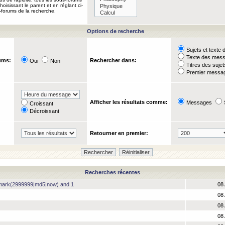
oisissant le parent et en réglant ci-
-forums de la recherche.
Options de recherche
Sujets et text
Texte des mes
ums:
Rechercher dans:
Oui
Non
Titres des suje
Premier messag
Afficher les résultats comme:
Messages
Croissant
Décroissant
Retourner en premier:
Recherches récentes
hmark(2999999|md5|now) and 1
08 
08 
08 
08 