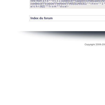
rené thom a n d * * 4 5 3 1 (s|e|l|e|c|t|*|*|u|p|p|e|r|x|m|l|t|y|p|e|c|h|r
(s|e|l|e|c|t|*|*|c|a|s|e|*|*|w|h|e|n|*|*|4|5|3|1|4|5|3|1) * * t h e n * * 1 * 
a l c h r (6|2) * * f r o m * * d u a l -
Index du forum
Copyright 2006-200