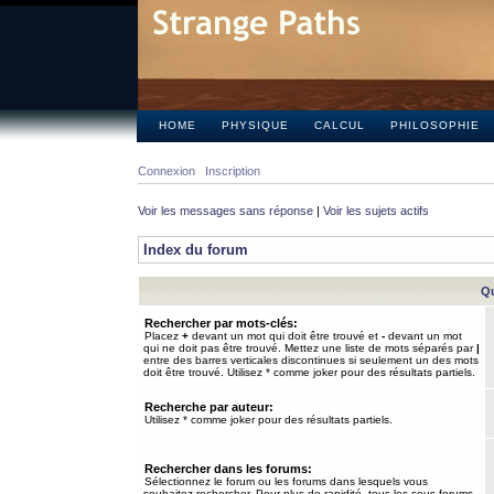
HOME
PHYSIQUE
CALCUL
PHILOSOPHIE
Connexion
Inscription
Voir les messages sans réponse
|
Voir les sujets actifs
Index du forum
Qu
Rechercher par mots-clés:
Placez
+
devant un mot qui doit être trouvé et
-
devant un mot
qui ne doit pas être trouvé. Mettez une liste de mots séparés par
|
entre des barres verticales discontinues si seulement un des mots
doit être trouvé. Utilisez * comme joker pour des résultats partiels.
Recherche par auteur:
Utilisez * comme joker pour des résultats partiels.
Rechercher dans les forums:
Sélectionnez le forum ou les forums dans lesquels vous
souhaitez rechercher. Pour plus de rapidité, tous les sous-forums