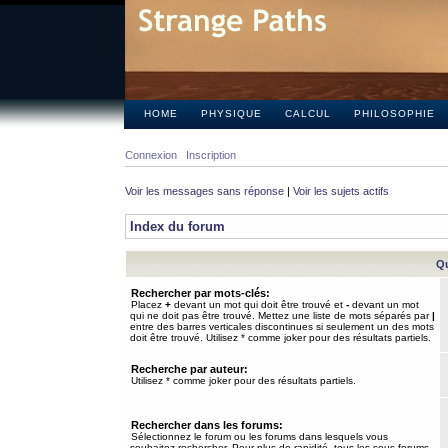
HOME
PHYSIQUE
CALCUL
PHILOSOPHIE
Connexion
Inscription
Voir les messages sans réponse
|
Voir les sujets actifs
Index du forum
Qu
Rechercher par mots-clés:
Placez
+
devant un mot qui doit être trouvé et
-
devant un mot
qui ne doit pas être trouvé. Mettez une liste de mots séparés par
|
entre des barres verticales discontinues si seulement un des mots
doit être trouvé. Utilisez * comme joker pour des résultats partiels.
Recherche par auteur:
Utilisez * comme joker pour des résultats partiels.
Rechercher dans les forums:
Sélectionnez le forum ou les forums dans lesquels vous
souhaitez rechercher. Pour plus de rapidité, tous les sous-forums