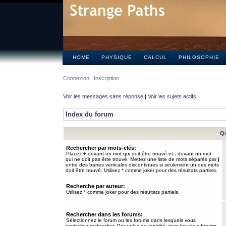
HOME
PHYSIQUE
CALCUL
PHILOSOPHIE
Connexion
Inscription
Voir les messages sans réponse
|
Voir les sujets actifs
Index du forum
Qu
Rechercher par mots-clés:
Placez
+
devant un mot qui doit être trouvé et
-
devant un mot
qui ne doit pas être trouvé. Mettez une liste de mots séparés par
|
entre des barres verticales discontinues si seulement un des mots
doit être trouvé. Utilisez * comme joker pour des résultats partiels.
Recherche par auteur:
Utilisez * comme joker pour des résultats partiels.
Rechercher dans les forums:
Sélectionnez le forum ou les forums dans lesquels vous
souhaitez rechercher. Pour plus de rapidité, tous les sous-forums