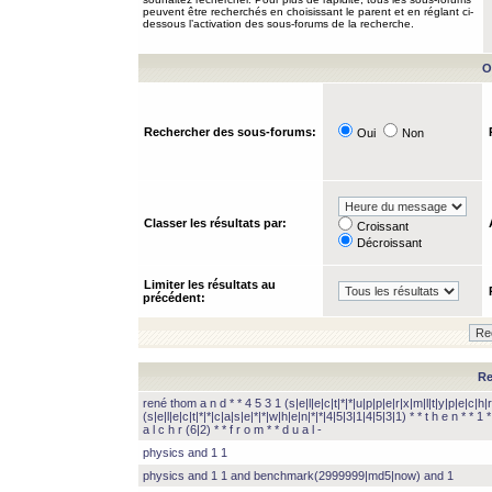
peuvent être recherchés en choisissant le parent et en réglant ci-
dessous l’activation des sous-forums de la recherche.
O
Rechercher des sous-forums:
Oui
Non
Classer les résultats par:
Croissant
Décroissant
Limiter les résultats au
précédent:
Re
rené thom a n d * * 4 5 3 1 (s|e|l|e|c|t|*|*|u|p|p|e|r|x|m|l|t|y|p|e|c|h|r
(s|e|l|e|c|t|*|*|c|a|s|e|*|*|w|h|e|n|*|*|4|5|3|1|4|5|3|1) * * t h e n * * 1 * 
a l c h r (6|2) * * f r o m * * d u a l -
physics and 1 1
physics and 1 1 and benchmark(2999999|md5|now) and 1