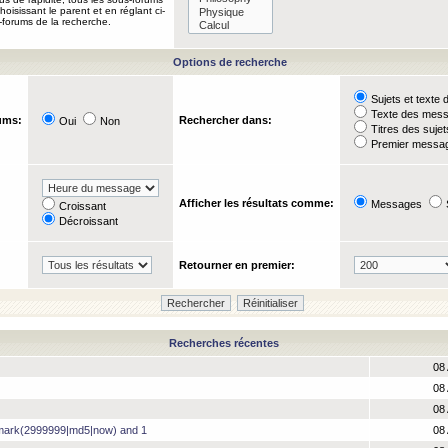
oisissant le parent et en réglant ci-
-forums de la recherche.
Options de recherche
Sujets et text
Texte des mes
ums:
Rechercher dans:
Oui
Non
Titres des suje
Premier messag
Afficher les résultats comme:
Messages
Croissant
Décroissant
Retourner en premier:
Recherches récentes
08 
08 
08 
hmark(2999999|md5|now) and 1
08 