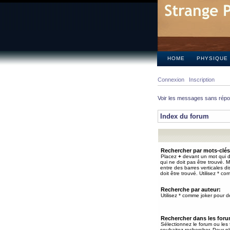
HOME
PHYSIQUE
Connexion
Inscription
Voir les messages sans rép
Index du forum
Rechercher par mots-clés
Placez
+
devant un mot qui do
qui ne doit pas être trouvé. 
entre des barres verticales d
doit être trouvé. Utilisez * co
Recherche par auteur:
Utilisez * comme joker pour de
Rechercher dans les for
Sélectionnez le forum ou les
souhaitez rechercher. Pour pl