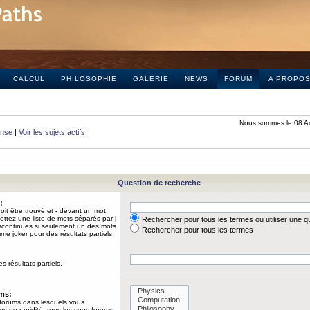
CALCUL
PHILOSOPHIE
GALERIE
NEWS
FORUM
A PROPO
Nous sommes le 08 A
onse
|
Voir les sujets actifs
Question de recherche
:
it être trouvé et
-
devant un mot
Mettez une liste de mots séparés par
|
Rechercher pour tous les termes ou utiliser une 
iscontinues si seulement un des mots
Rechercher pour tous les termes
mme joker pour des résultats partiels.
s résultats partiels.
ums:
 forums dans lesquels vous
us de rapidité, tous les sous-forums