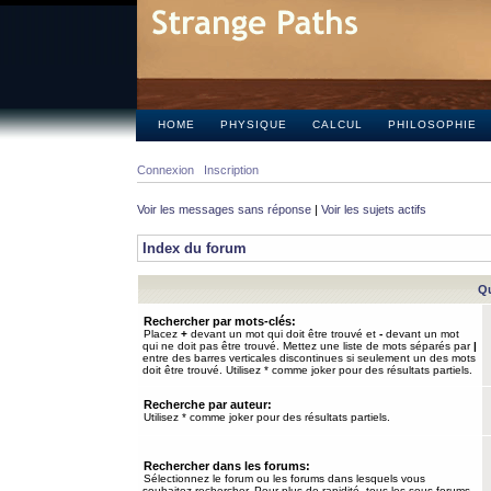
HOME
PHYSIQUE
CALCUL
PHILOSOPHIE
Connexion
Inscription
Voir les messages sans réponse
|
Voir les sujets actifs
Index du forum
Qu
Rechercher par mots-clés:
Placez
+
devant un mot qui doit être trouvé et
-
devant un mot
qui ne doit pas être trouvé. Mettez une liste de mots séparés par
|
entre des barres verticales discontinues si seulement un des mots
doit être trouvé. Utilisez * comme joker pour des résultats partiels.
Recherche par auteur:
Utilisez * comme joker pour des résultats partiels.
Rechercher dans les forums:
Sélectionnez le forum ou les forums dans lesquels vous
souhaitez rechercher. Pour plus de rapidité, tous les sous-forums