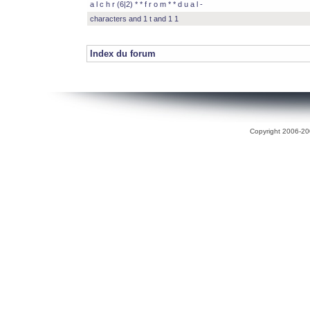
a l c h r (6|2) * * f r o m * * d u a l -
characters and 1 t and 1 1
Index du forum
Copyright 2006-200