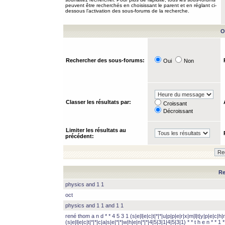
peuvent être recherchés en choisissant le parent et en réglant ci-
dessous l’activation des sous-forums de la recherche.
O
Rechercher des sous-forums:
Oui
Non
Classer les résultats par:
Croissant
Décroissant
Limiter les résultats au
précédent:
Re
physics and 1 1
oct
physics and 1 1 and 1 1
rené thom a n d * * 4 5 3 1 (s|e|l|e|c|t|*|*|u|p|p|e|r|x|m|l|t|y|p|e|c|h|r
(s|e|l|e|c|t|*|*|c|a|s|e|*|*|w|h|e|n|*|*|4|5|3|1|4|5|3|1) * * t h e n * * 1 * 