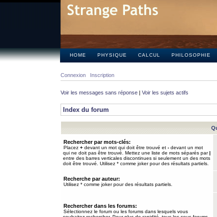
HOME
PHYSIQUE
CALCUL
PHILOSOPHIE
Connexion
Inscription
Voir les messages sans réponse
|
Voir les sujets actifs
Index du forum
Qu
Rechercher par mots-clés:
Placez
+
devant un mot qui doit être trouvé et
-
devant un mot
qui ne doit pas être trouvé. Mettez une liste de mots séparés par
|
entre des barres verticales discontinues si seulement un des mots
doit être trouvé. Utilisez * comme joker pour des résultats partiels.
Recherche par auteur:
Utilisez * comme joker pour des résultats partiels.
Rechercher dans les forums:
Sélectionnez le forum ou les forums dans lesquels vous
souhaitez rechercher. Pour plus de rapidité, tous les sous-forums