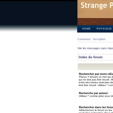
HOME
PHYSIQUE
Connexion
Inscription
Voir les messages sans rép
Index du forum
Rechercher par mots-clés
Placez
+
devant un mot qui do
qui ne doit pas être trouvé. 
entre des barres verticales d
doit être trouvé. Utilisez * co
Recherche par auteur:
Utilisez * comme joker pour de
Rechercher dans les for
Sélectionnez le forum ou les
souhaitez rechercher. Pour pl