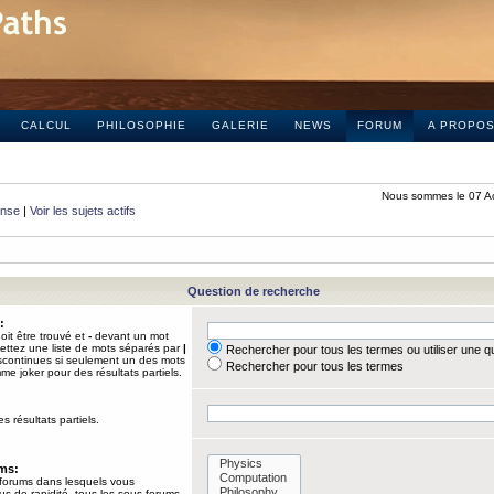
CALCUL
PHILOSOPHIE
GALERIE
NEWS
FORUM
A PROPO
Nous sommes le 07 A
onse
|
Voir les sujets actifs
Question de recherche
:
it être trouvé et
-
devant un mot
Mettez une liste de mots séparés par
|
Rechercher pour tous les termes ou utiliser une 
iscontinues si seulement un des mots
Rechercher pour tous les termes
mme joker pour des résultats partiels.
s résultats partiels.
ums:
 forums dans lesquels vous
us de rapidité, tous les sous-forums