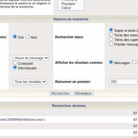
oisissant le parent et en réglant ci-
-forums de la recherche.
Options de recherche
Sujets et text
Texte des mes
ums:
Rechercher dans:
Oui
Non
Titres des suje
Premier messag
Afficher les résultats comme:
Messages
Croissant
Décroissant
Retourner en premier:
Recherches récentes
07 
hmark(2999999|md5|now) and 1
07 
07 
07 