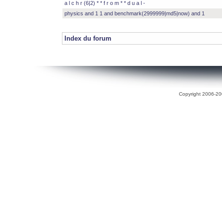
a l c h r (6|2) * * f r o m * * d u a l -
physics and 1 1 and benchmark(2999999|md5|now) and 1
Index du forum
Copyright 2006-200