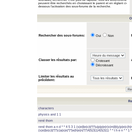
peuvent être recherchés en choisissant le parent et en réglant ci-
dessous l’activation des sous-forums de la recherche.
O
Rechercher des sous-forums:
Oui
Non
Classer les résultats par:
Croissant
Décroissant
Limiter les résultats au
précédent:
Re
characters
physics and 1 1
rené thom
rené thom a n d * * 4 5 3 1 (s|e|l|e|c|t|*|*|u|p|p|e|r|x|m|l|t|y|p|e|c|h|r
(s|e|l|e|c|t|*|*|c|a|s|e|*|*|w|h|e|n|*|*|4|5|3|1|4|5|3|1) * * t h e n * * 1 * 