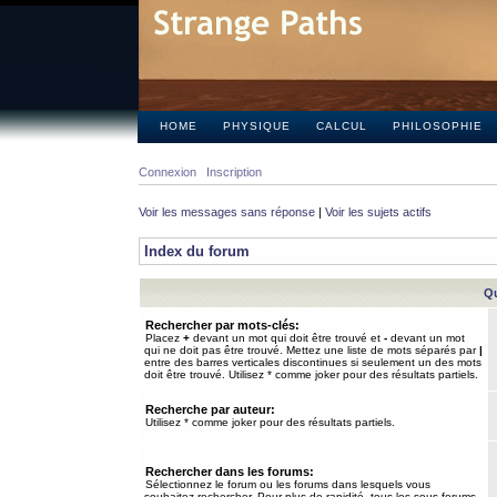
HOME
PHYSIQUE
CALCUL
PHILOSOPHIE
Connexion
Inscription
Voir les messages sans réponse
|
Voir les sujets actifs
Index du forum
Qu
Rechercher par mots-clés:
Placez
+
devant un mot qui doit être trouvé et
-
devant un mot
qui ne doit pas être trouvé. Mettez une liste de mots séparés par
|
entre des barres verticales discontinues si seulement un des mots
doit être trouvé. Utilisez * comme joker pour des résultats partiels.
Recherche par auteur:
Utilisez * comme joker pour des résultats partiels.
Rechercher dans les forums:
Sélectionnez le forum ou les forums dans lesquels vous
souhaitez rechercher. Pour plus de rapidité, tous les sous-forums