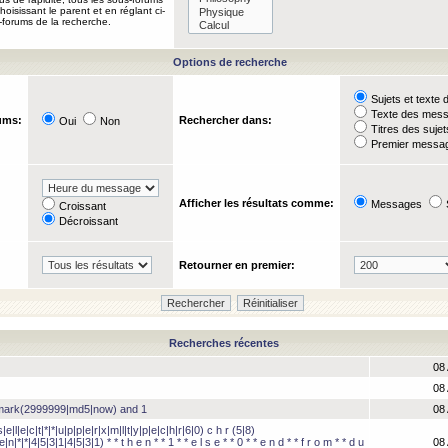
oisissant le parent et en réglant ci-
-forums de la recherche.
Options de recherche
Sujets et text
Texte des mes
ums:
Rechercher dans:
Oui
Non
Titres des suje
Premier messag
Afficher les résultats comme:
Messages
Croissant
Décroissant
Retourner en premier:
Recherches récentes
08 
08 
hmark(2999999|md5|now) and 1
08 
e|l|e|c|t|*|*|u|p|p|e|r|x|m|l|t|y|p|e|c|h|r|6|0) c h r (5|8)
e|n|*|*|4|5|3|1|4|5|3|1) * * t h e n * * 1 * * e l s e * * 0 * * e n d * * f r o m * * d u
08 