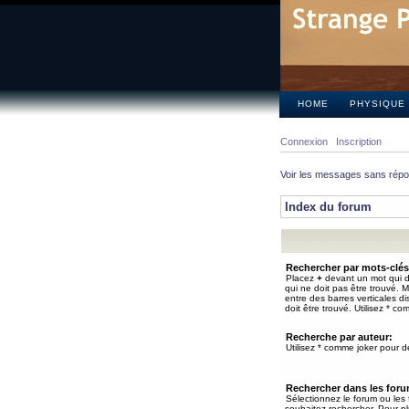
HOME
PHYSIQUE
Connexion
Inscription
Voir les messages sans rép
Index du forum
Rechercher par mots-clés
Placez
+
devant un mot qui do
qui ne doit pas être trouvé. 
entre des barres verticales d
doit être trouvé. Utilisez * co
Recherche par auteur:
Utilisez * comme joker pour de
Rechercher dans les for
Sélectionnez le forum ou les
souhaitez rechercher. Pour pl