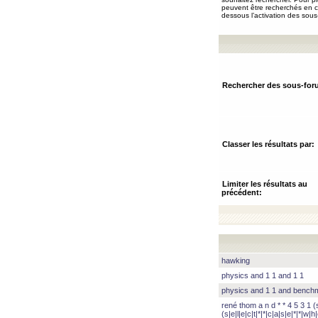
peuvent être recherchés en ch
dessous l’activation des sous
Rechercher des sous-for
Classer les résultats par:
Limiter les résultats au
précédent:
hawking
physics and 1 1 and 1 1
physics and 1 1 and benc
rené thom a n d * * 4 5 3 1 (s|
(s|e|l|e|c|t|*|*|c|a|s|e|*|*|w|h|