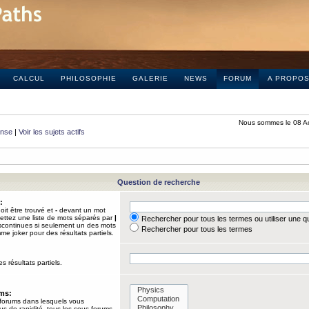
CALCUL
PHILOSOPHIE
GALERIE
NEWS
FORUM
A PROPO
Nous sommes le 08 A
onse
|
Voir les sujets actifs
Question de recherche
:
it être trouvé et
-
devant un mot
Mettez une liste de mots séparés par
|
Rechercher pour tous les termes ou utiliser une 
iscontinues si seulement un des mots
Rechercher pour tous les termes
mme joker pour des résultats partiels.
s résultats partiels.
ums:
 forums dans lesquels vous
us de rapidité, tous les sous-forums