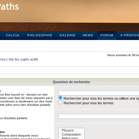
CALCUL
PHILOSOPHIE
GALERIE
NEWS
FORUM
A PROPO
Nous sommes le 08 A
onse
|
Voir les sujets actifs
Question de recherche
:
it être trouvé et
-
devant un mot
Mettez une liste de mots séparés par
|
Rechercher pour tous les termes ou utiliser une 
iscontinues si seulement un des mots
Rechercher pour tous les termes
mme joker pour des résultats partiels.
s résultats partiels.
ums:
 forums dans lesquels vous
us de rapidité, tous les sous-forums