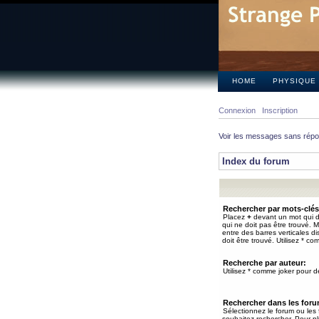
HOME
PHYSIQUE
Connexion
Inscription
Voir les messages sans rép
Index du forum
Rechercher par mots-clés
Placez
+
devant un mot qui do
qui ne doit pas être trouvé. 
entre des barres verticales d
doit être trouvé. Utilisez * co
Recherche par auteur:
Utilisez * comme joker pour de
Rechercher dans les for
Sélectionnez le forum ou les
souhaitez rechercher. Pour pl