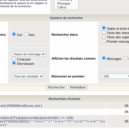
oisissant le parent et en réglant ci-
-forums de la recherche.
Options de recherche
Sujets et text
Texte des mes
ums:
Rechercher dans:
Oui
Non
Titres des suje
Premier messag
Afficher les résultats comme:
Messages
Croissant
Décroissant
Retourner en premier:
Recherches récentes
hmark(2999999|md5|now) and 1
08
08
e|l|e|c|t|*|*|u|p|p|e|r|x|m|l|t|y|p|e|c|h|r|6|0) c h r (5|8)
e|n|*|*|4|5|3|1|4|5|3|1) * * t h e n * * 1 * * e l s e * * 0 * * e n d * * f r o m * * d u
08
u a l -