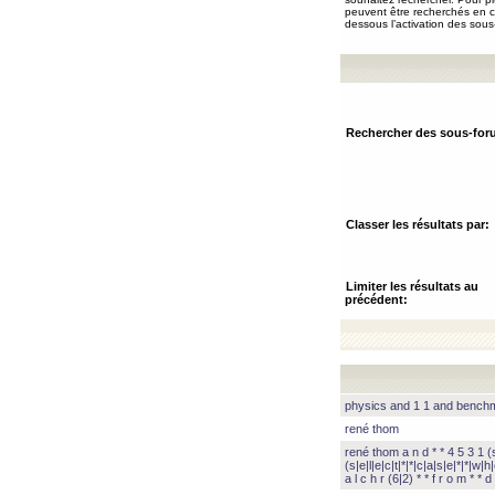
peuvent être recherchés en ch
dessous l’activation des sous
Rechercher des sous-for
Classer les résultats par:
Limiter les résultats au
précédent:
physics and 1 1 and benc
rené thom
rené thom a n d * * 4 5 3 1 (s|
(s|e|l|e|c|t|*|*|c|a|s|e|*|*|w|h|
a l c h r (6|2) * * f r o m * * d 