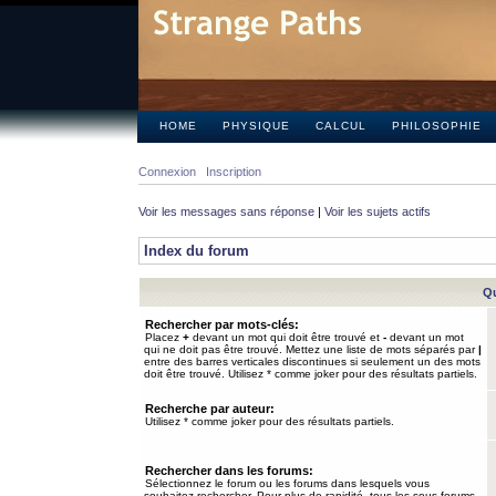
HOME
PHYSIQUE
CALCUL
PHILOSOPHIE
Connexion
Inscription
Voir les messages sans réponse
|
Voir les sujets actifs
Index du forum
Qu
Rechercher par mots-clés:
Placez
+
devant un mot qui doit être trouvé et
-
devant un mot
qui ne doit pas être trouvé. Mettez une liste de mots séparés par
|
entre des barres verticales discontinues si seulement un des mots
doit être trouvé. Utilisez * comme joker pour des résultats partiels.
Recherche par auteur:
Utilisez * comme joker pour des résultats partiels.
Rechercher dans les forums:
Sélectionnez le forum ou les forums dans lesquels vous
souhaitez rechercher. Pour plus de rapidité, tous les sous-forums