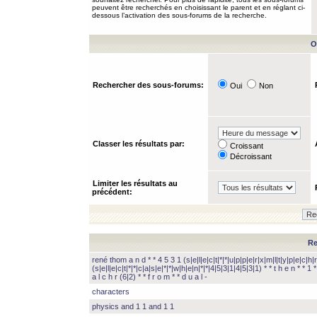
peuvent être recherchés en choisissant le parent et en réglant ci-
dessous l’activation des sous-forums de la recherche.
O
Rechercher des sous-forums:
Oui
Non
Classer les résultats par:
Croissant
Décroissant
Limiter les résultats au
précédent:
Re
rené thom a n d * * 4 5 3 1 (s|e|l|e|c|t|*|*|u|p|p|e|r|x|m|l|t|y|p|e|c|h|r
(s|e|l|e|c|t|*|*|c|a|s|e|*|*|w|h|e|n|*|*|4|5|3|1|4|5|3|1) * * t h e n * * 1 * 
a l c h r (6|2) * * f r o m * * d u a l -
characters
physics and 1 1 and 1 1