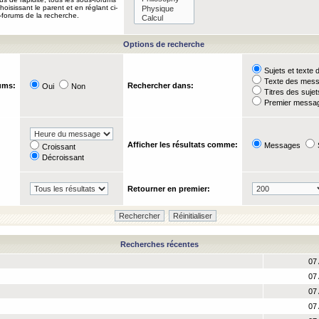
oisissant le parent et en réglant ci-
-forums de la recherche.
Options de recherche
Sujets et text
Texte des mes
ums:
Rechercher dans:
Oui
Non
Titres des suje
Premier messag
Afficher les résultats comme:
Messages
Croissant
Décroissant
Retourner en premier:
Recherches récentes
07 
07 
07 
07 