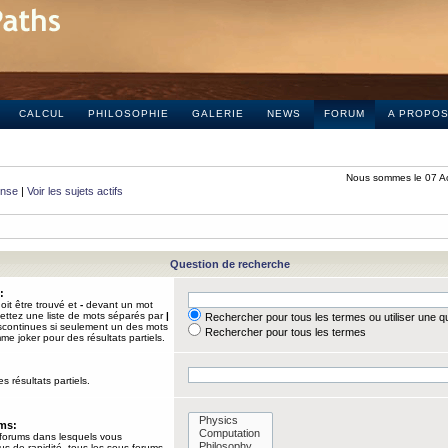
CALCUL
PHILOSOPHIE
GALERIE
NEWS
FORUM
A PROPO
Nous sommes le 07 A
onse
|
Voir les sujets actifs
Question de recherche
:
it être trouvé et
-
devant un mot
Mettez une liste de mots séparés par
|
Rechercher pour tous les termes ou utiliser une 
iscontinues si seulement un des mots
Rechercher pour tous les termes
mme joker pour des résultats partiels.
s résultats partiels.
ums:
 forums dans lesquels vous
us de rapidité, tous les sous-forums