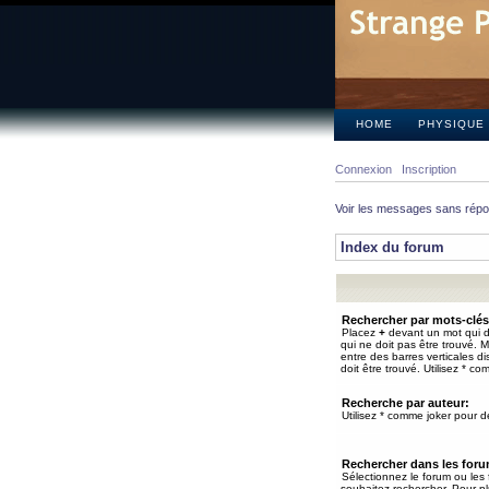
HOME
PHYSIQUE
Connexion
Inscription
Voir les messages sans rép
Index du forum
Rechercher par mots-clés
Placez
+
devant un mot qui do
qui ne doit pas être trouvé. 
entre des barres verticales d
doit être trouvé. Utilisez * co
Recherche par auteur:
Utilisez * comme joker pour de
Rechercher dans les for
Sélectionnez le forum ou les
souhaitez rechercher. Pour pl