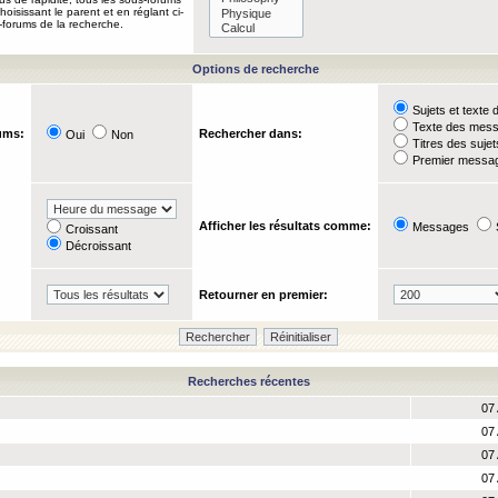
oisissant le parent et en réglant ci-
-forums de la recherche.
Options de recherche
Sujets et text
Texte des mes
ums:
Rechercher dans:
Oui
Non
Titres des suje
Premier messag
Afficher les résultats comme:
Messages
Croissant
Décroissant
Retourner en premier:
Recherches récentes
07 
07 
07 
07 