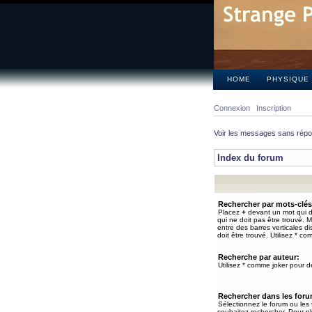
HOME
PHYSIQUE
Connexion
Inscription
Voir les messages sans rép
Index du forum
Rechercher par mots-clés
Placez
+
devant un mot qui do
qui ne doit pas être trouvé. 
entre des barres verticales d
doit être trouvé. Utilisez * co
Recherche par auteur:
Utilisez * comme joker pour de
Rechercher dans les for
Sélectionnez le forum ou les
souhaitez rechercher. Pour pl