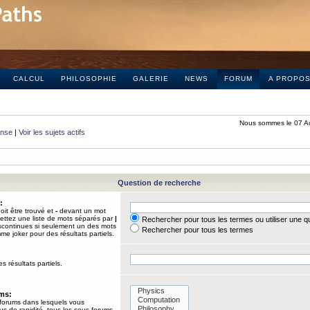
CALCUL
PHILOSOPHIE
GALERIE
NEWS
FORUM
A PROPO
Nous sommes le 07 A
onse
|
Voir les sujets actifs
Question de recherche
:
it être trouvé et
-
devant un mot
Mettez une liste de mots séparés par
|
Rechercher pour tous les termes ou utiliser une 
iscontinues si seulement un des mots
Rechercher pour tous les termes
mme joker pour des résultats partiels.
s résultats partiels.
ums:
 forums dans lesquels vous
us de rapidité, tous les sous-forums