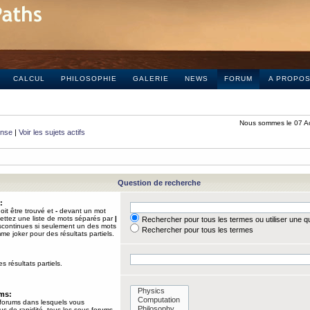
CALCUL
PHILOSOPHIE
GALERIE
NEWS
FORUM
A PROPO
Nous sommes le 07 A
onse
|
Voir les sujets actifs
Question de recherche
:
it être trouvé et
-
devant un mot
Mettez une liste de mots séparés par
|
Rechercher pour tous les termes ou utiliser une 
iscontinues si seulement un des mots
Rechercher pour tous les termes
mme joker pour des résultats partiels.
s résultats partiels.
ums:
 forums dans lesquels vous
us de rapidité, tous les sous-forums