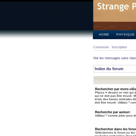
HOME
PHYSIQUE
Connexion
Inscription
Voir les messages sans rép
Index du forum
Rechercher par mots-clés
Placez
+
devant un mot qui do
qui ne doit pas être trouvé. 
entre des barres verticales d
doit être trouvé. Utilisez * co
Recherche par auteur:
Utilisez * comme joker pour de
Rechercher dans les for
Sélectionnez le forum ou les
souhaitez rechercher. Pour pl