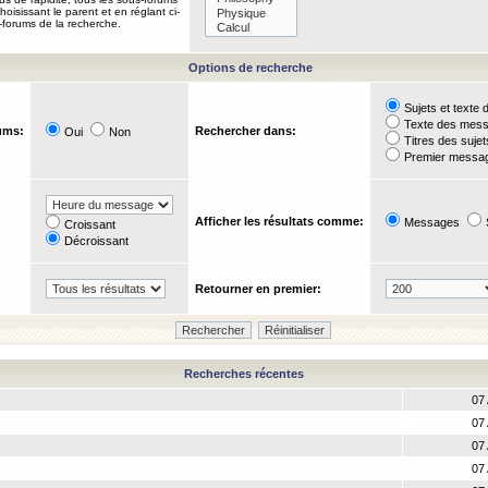
oisissant le parent et en réglant ci-
-forums de la recherche.
Options de recherche
Sujets et text
Texte des mes
ums:
Rechercher dans:
Oui
Non
Titres des suje
Premier messag
Afficher les résultats comme:
Messages
Croissant
Décroissant
Retourner en premier:
Recherches récentes
07 
07 
07 
07 