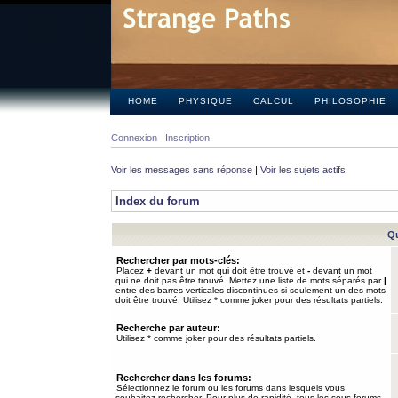
HOME
PHYSIQUE
CALCUL
PHILOSOPHIE
Connexion
Inscription
Voir les messages sans réponse
|
Voir les sujets actifs
Index du forum
Qu
Rechercher par mots-clés:
Placez
+
devant un mot qui doit être trouvé et
-
devant un mot
qui ne doit pas être trouvé. Mettez une liste de mots séparés par
|
entre des barres verticales discontinues si seulement un des mots
doit être trouvé. Utilisez * comme joker pour des résultats partiels.
Recherche par auteur:
Utilisez * comme joker pour des résultats partiels.
Rechercher dans les forums:
Sélectionnez le forum ou les forums dans lesquels vous
souhaitez rechercher. Pour plus de rapidité, tous les sous-forums