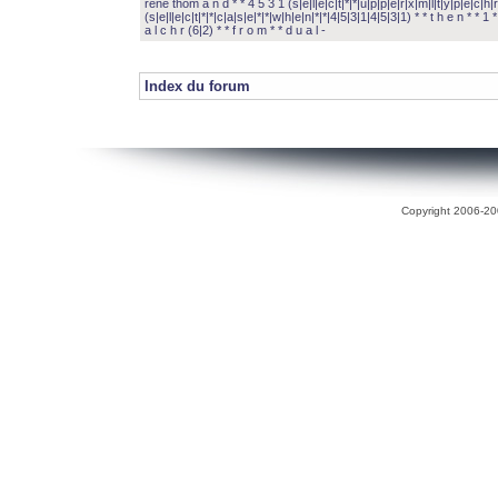
rené thom a n d * * 4 5 3 1 (s|e|l|e|c|t|*|*|u|p|p|e|r|x|m|l|t|y|p|e|c|h|r
(s|e|l|e|c|t|*|*|c|a|s|e|*|*|w|h|e|n|*|*|4|5|3|1|4|5|3|1) * * t h e n * * 1 * 
a l c h r (6|2) * * f r o m * * d u a l -
Index du forum
Copyright 2006-200