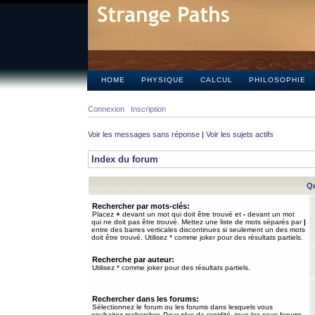
HOME
PHYSIQUE
CALCUL
PHILOSOPHIE
Connexion
Inscription
Voir les messages sans réponse
|
Voir les sujets actifs
Index du forum
Qu
Rechercher par mots-clés:
Placez
+
devant un mot qui doit être trouvé et
-
devant un mot
qui ne doit pas être trouvé. Mettez une liste de mots séparés par
|
entre des barres verticales discontinues si seulement un des mots
doit être trouvé. Utilisez * comme joker pour des résultats partiels.
Recherche par auteur:
Utilisez * comme joker pour des résultats partiels.
Rechercher dans les forums:
Sélectionnez le forum ou les forums dans lesquels vous
souhaitez rechercher. Pour plus de rapidité, tous les sous-forums