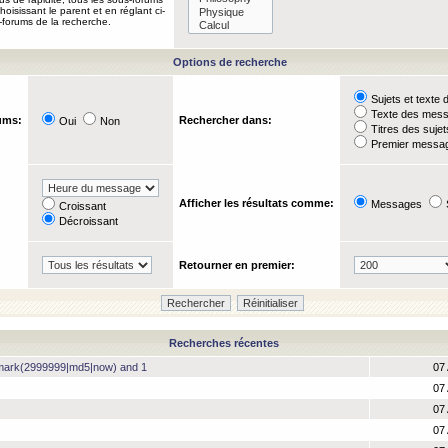
oisissant le parent et en réglant ci-
-forums de la recherche.
Options de recherche
Sujets et text
Texte des mes
ums:
Rechercher dans:
Oui
Non
Titres des suje
Premier messag
Afficher les résultats comme:
Messages
Croissant
Décroissant
Retourner en premier:
Recherches récentes
hmark(2999999|md5|now) and 1
07 
07 
07 
07 