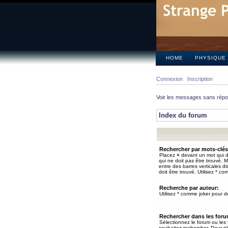
HOME
PHYSIQUE
Connexion
Inscription
Voir les messages sans rép
Index du forum
Rechercher par mots-clés
Placez
+
devant un mot qui do
qui ne doit pas être trouvé. 
entre des barres verticales d
doit être trouvé. Utilisez * co
Recherche par auteur:
Utilisez * comme joker pour de
Rechercher dans les for
Sélectionnez le forum ou les
souhaitez rechercher. Pour pl