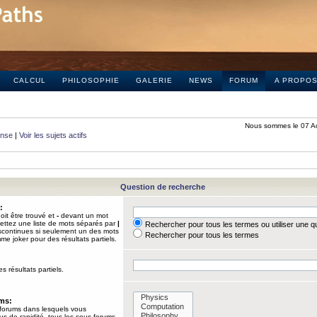
CALCUL
PHILOSOPHIE
GALERIE
NEWS
FORUM
A PROPO
Nous sommes le 07 A
onse
|
Voir les sujets actifs
Question de recherche
:
it être trouvé et
-
devant un mot
Mettez une liste de mots séparés par
|
Rechercher pour tous les termes ou utiliser une 
iscontinues si seulement un des mots
Rechercher pour tous les termes
mme joker pour des résultats partiels.
s résultats partiels.
ums:
 forums dans lesquels vous
us de rapidité, tous les sous-forums