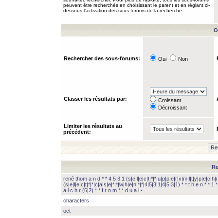
peuvent être recherchés en choisissant le parent et en réglant ci-
dessous l’activation des sous-forums de la recherche.
O
Rechercher des sous-forums:
Oui
Non
Classer les résultats par:
Croissant
Décroissant
Limiter les résultats au
précédent:
Re
rené thom a n d * * 4 5 3 1 (s|e|l|e|c|t|*|*|u|p|p|e|r|x|m|l|t|y|p|e|c|h|r
(s|e|l|e|c|t|*|*|c|a|s|e|*|*|w|h|e|n|*|*|4|5|3|1|4|5|3|1) * * t h e n * * 1 * 
a l c h r (6|2) * * f r o m * * d u a l -
characters
oct