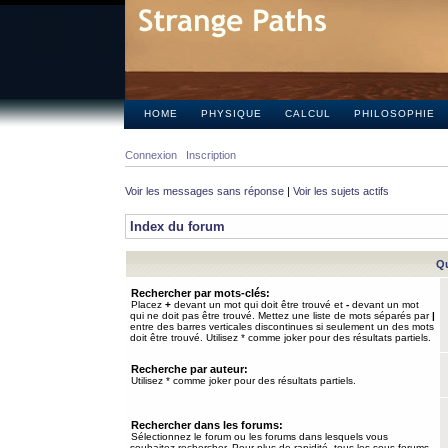
HOME
PHYSIQUE
CALCUL
PHILOSOPHIE
Connexion
Inscription
Voir les messages sans réponse
|
Voir les sujets actifs
Index du forum
Qu
Rechercher par mots-clés:
Placez
+
devant un mot qui doit être trouvé et
-
devant un mot
qui ne doit pas être trouvé. Mettez une liste de mots séparés par
|
entre des barres verticales discontinues si seulement un des mots
doit être trouvé. Utilisez * comme joker pour des résultats partiels.
Recherche par auteur:
Utilisez * comme joker pour des résultats partiels.
Rechercher dans les forums:
Sélectionnez le forum ou les forums dans lesquels vous
souhaitez rechercher. Pour plus de rapidité, tous les sous-forums