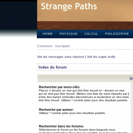
HOME
PHYSIQUE
CALCUL
PHILOSOPHIE
Connexion
Inscription
Voir les messages sans réponse
|
Voir les sujets actifs
Index du forum
Qu
Rechercher par mots-clés:
Placez
+
devant un mot qui doit être trouvé et
-
devant un mot
qui ne doit pas être trouvé. Mettez une liste de mots séparés par
|
entre des barres verticales discontinues si seulement un des mots
doit être trouvé. Utilisez * comme joker pour des résultats partiels.
Recherche par auteur:
Utilisez * comme joker pour des résultats partiels.
Rechercher dans les forums:
Sélectionnez le forum ou les forums dans lesquels vous
souhaitez rechercher. Pour plus de rapidité, tous les sous-forums