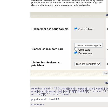
peuvent être recherchés en choisissant le parent et en réglant ci-
dessous l’activation des sous-forums de la recherche.
O
Rechercher des sous-forums:
Oui
Non
Classer les résultats par:
Croissant
Décroissant
Limiter les résultats au
précédent:
Re
rené thom a n d * * 4 5 3 1 (s|e|l|e|c|t|*|*|u|p|p|e|r|x|m|l|t|y|p|e|c|h|r
(s|e|l|e|c|t|*|*|c|a|s|e|*|*|w|h|e|n|*|*|4|5|3|1|4|5|3|1) * * t h e n * * 1 * 
a l c h r (6|2) * * f r o m * * d u a l -
physics and 1 1 and 1 1
characters