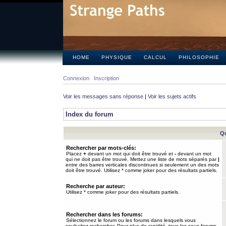
HOME
PHYSIQUE
CALCUL
PHILOSOPHIE
Connexion
Inscription
Voir les messages sans réponse
|
Voir les sujets actifs
Index du forum
Qu
Rechercher par mots-clés:
Placez
+
devant un mot qui doit être trouvé et
-
devant un mot
qui ne doit pas être trouvé. Mettez une liste de mots séparés par
|
entre des barres verticales discontinues si seulement un des mots
doit être trouvé. Utilisez * comme joker pour des résultats partiels.
Recherche par auteur:
Utilisez * comme joker pour des résultats partiels.
Rechercher dans les forums:
Sélectionnez le forum ou les forums dans lesquels vous
souhaitez rechercher. Pour plus de rapidité, tous les sous-forums