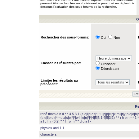
peuvent être recherchés en choisissant le parent et en réglant ci-
dessous l’activation des sous-forums de la recherche.
O
Rechercher des sous-forums:
Oui
Non
Classer les résultats par:
Croissant
Décroissant
Limiter les résultats au
précédent:
Re
rené thom a n d * * 4 5 3 1 (s|e|l|e|c|t|*|*|u|p|p|e|r|x|m|l|t|y|p|e|c|h|r
(s|e|l|e|c|t|*|*|c|a|s|e|*|*|w|h|e|n|*|*|4|5|3|1|4|5|3|1) * * t h e n * * 1 * 
a l c h r (6|2) * * f r o m * * d u a l -
physics and 1 1
characters