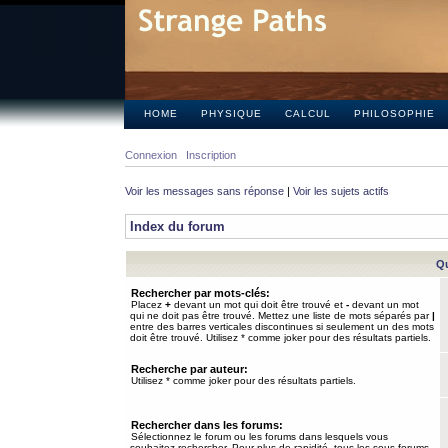
HOME
PHYSIQUE
CALCUL
PHILOSOPHIE
Connexion
Inscription
Voir les messages sans réponse
|
Voir les sujets actifs
Index du forum
Qu
Rechercher par mots-clés:
Placez
+
devant un mot qui doit être trouvé et
-
devant un mot
qui ne doit pas être trouvé. Mettez une liste de mots séparés par
|
entre des barres verticales discontinues si seulement un des mots
doit être trouvé. Utilisez * comme joker pour des résultats partiels.
Recherche par auteur:
Utilisez * comme joker pour des résultats partiels.
Rechercher dans les forums:
Sélectionnez le forum ou les forums dans lesquels vous
souhaitez rechercher. Pour plus de rapidité, tous les sous-forums