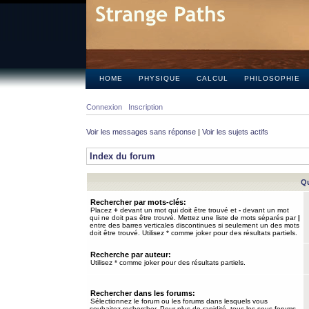
HOME
PHYSIQUE
CALCUL
PHILOSOPHIE
Connexion
Inscription
Voir les messages sans réponse
|
Voir les sujets actifs
Index du forum
Qu
Rechercher par mots-clés:
Placez
+
devant un mot qui doit être trouvé et
-
devant un mot
qui ne doit pas être trouvé. Mettez une liste de mots séparés par
|
entre des barres verticales discontinues si seulement un des mots
doit être trouvé. Utilisez * comme joker pour des résultats partiels.
Recherche par auteur:
Utilisez * comme joker pour des résultats partiels.
Rechercher dans les forums:
Sélectionnez le forum ou les forums dans lesquels vous
souhaitez rechercher. Pour plus de rapidité, tous les sous-forums