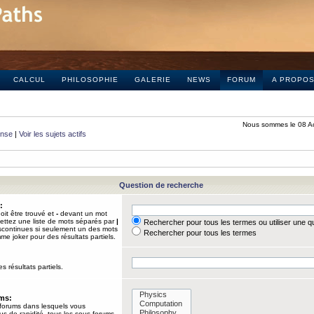
CALCUL
PHILOSOPHIE
GALERIE
NEWS
FORUM
A PROPO
Nous sommes le 08 A
onse
|
Voir les sujets actifs
Question de recherche
:
it être trouvé et
-
devant un mot
Mettez une liste de mots séparés par
|
Rechercher pour tous les termes ou utiliser une 
iscontinues si seulement un des mots
Rechercher pour tous les termes
mme joker pour des résultats partiels.
s résultats partiels.
ums:
 forums dans lesquels vous
us de rapidité, tous les sous-forums