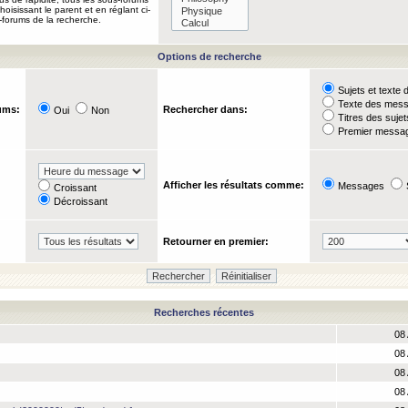
oisissant le parent et en réglant ci-
-forums de la recherche.
Options de recherche
Sujets et text
Texte des mes
ums:
Rechercher dans:
Oui
Non
Titres des suje
Premier messag
Afficher les résultats comme:
Messages
Croissant
Décroissant
Retourner en premier:
Recherches récentes
08 
08 
08 
08 