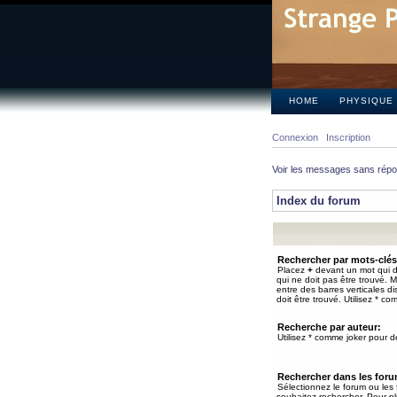
HOME
PHYSIQUE
Connexion
Inscription
Voir les messages sans rép
Index du forum
Rechercher par mots-clés
Placez
+
devant un mot qui do
qui ne doit pas être trouvé. 
entre des barres verticales d
doit être trouvé. Utilisez * co
Recherche par auteur:
Utilisez * comme joker pour de
Rechercher dans les for
Sélectionnez le forum ou les
souhaitez rechercher. Pour pl