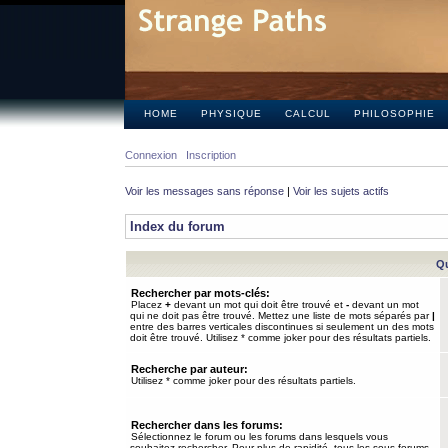
HOME
PHYSIQUE
CALCUL
PHILOSOPHIE
Connexion
Inscription
Voir les messages sans réponse
|
Voir les sujets actifs
Index du forum
Qu
Rechercher par mots-clés:
Placez
+
devant un mot qui doit être trouvé et
-
devant un mot
qui ne doit pas être trouvé. Mettez une liste de mots séparés par
|
entre des barres verticales discontinues si seulement un des mots
doit être trouvé. Utilisez * comme joker pour des résultats partiels.
Recherche par auteur:
Utilisez * comme joker pour des résultats partiels.
Rechercher dans les forums:
Sélectionnez le forum ou les forums dans lesquels vous
souhaitez rechercher. Pour plus de rapidité, tous les sous-forums