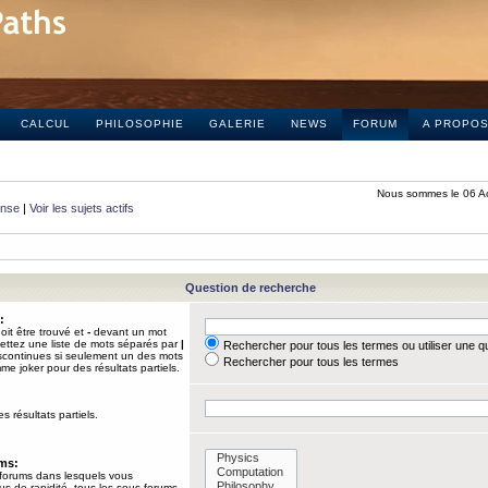
CALCUL
PHILOSOPHIE
GALERIE
NEWS
FORUM
A PROPO
Nous sommes le 06 A
onse
|
Voir les sujets actifs
Question de recherche
:
it être trouvé et
-
devant un mot
Mettez une liste de mots séparés par
|
Rechercher pour tous les termes ou utiliser une 
iscontinues si seulement un des mots
Rechercher pour tous les termes
mme joker pour des résultats partiels.
s résultats partiels.
ums:
 forums dans lesquels vous
us de rapidité, tous les sous-forums