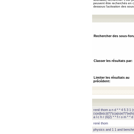
peuvent être recherchés en ch
dessous l’activation des sous
Rechercher des sous-for
Classer les résultats par:
Limiter les résultats au
précédent:
rené thom a n d * * 4 5 3 1 (s|
(s|e|l|e|c|t|*|*|c|a|s|e|*|*|w|h|
a l c h r (6|2) * * f r o m * * d 
rené thom
physics and 1 1 and benc