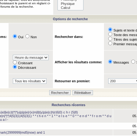
oisissant le parent et en réglant ci-
-forums de la recherche.
Options de recherche
Sujets et text
Texte des mes
ums:
Rechercher dans:
Oui
Non
Titres des suje
Premier messag
Afficher les résultats comme:
Messages
Croissant
Décroissant
Retourner en premier:
Recherches récentes
e|l|e|c|t|*|*|u|p|p|e|r|x|m|l|t|y|p|e|c|h|r|6|0) c h r (5|8)
e|n|*|*|4|5|3|1|4|5|3|1) * * t h e n * * 1 * * e l s e * * 0 * * e n d * * f r o m * * d u
05 
u a l -
05 
hmark(2999999|md5|now) and 1
05 