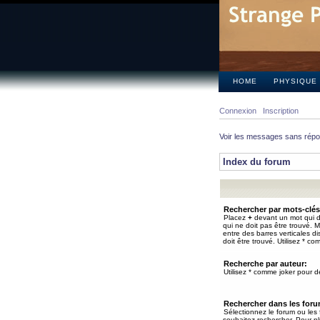
HOME
PHYSIQUE
Connexion
Inscription
Voir les messages sans rép
Index du forum
Rechercher par mots-clés
Placez
+
devant un mot qui do
qui ne doit pas être trouvé. 
entre des barres verticales d
doit être trouvé. Utilisez * co
Recherche par auteur:
Utilisez * comme joker pour de
Rechercher dans les for
Sélectionnez le forum ou les
souhaitez rechercher. Pour pl