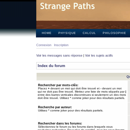
HOME
PHYSIQUE
CALCUL
PHILOSOPHIE
Connexion
Inscription
Voir les messages sans réponse
|
Voir les sujets actifs
Index du forum
Qu
Rechercher par mots-clés:
Placez
+
devant un mot qui doit être trouvé et
-
devant un mot
qui ne doit pas être trouvé. Mettez une liste de mots séparés par
|
entre des barres verticales discontinues si seulement un des mots
doit être trouvé. Utilisez * comme joker pour des résultats partiels.
Recherche par auteur:
Utilisez * comme joker pour des résultats partiels.
Rechercher dans les forums:
Sélectionnez le forum ou les forums dans lesquels vous
souhaitez rechercher. Pour plus de rapidité, tous les sous-forums