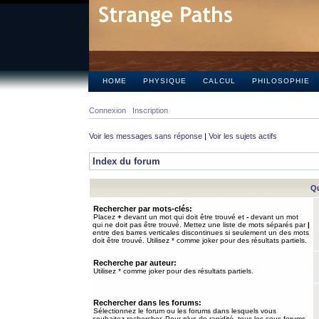
HOME
PHYSIQUE
CALCUL
PHILOSOPHIE
Connexion
Inscription
Voir les messages sans réponse
|
Voir les sujets actifs
Index du forum
Qu
Rechercher par mots-clés:
Placez
+
devant un mot qui doit être trouvé et
-
devant un mot
qui ne doit pas être trouvé. Mettez une liste de mots séparés par
|
entre des barres verticales discontinues si seulement un des mots
doit être trouvé. Utilisez * comme joker pour des résultats partiels.
Recherche par auteur:
Utilisez * comme joker pour des résultats partiels.
Rechercher dans les forums:
Sélectionnez le forum ou les forums dans lesquels vous
souhaitez rechercher. Pour plus de rapidité, tous les sous-forums