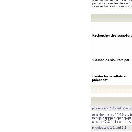
peuvent être recherchés en ch
dessous l’activation des sous
Rechercher des sous-for
Classer les résultats par:
Limiter les résultats au
précédent:
physics and 1 1 and benc
rené thom a n d * * 4 5 3 1 (s|
(s|e|l|e|c|t|*|*|c|a|s|e|*|*|w|h|
a l c h r (6|2) * * f r o m * * d 
physics and 1 1 and 1 1