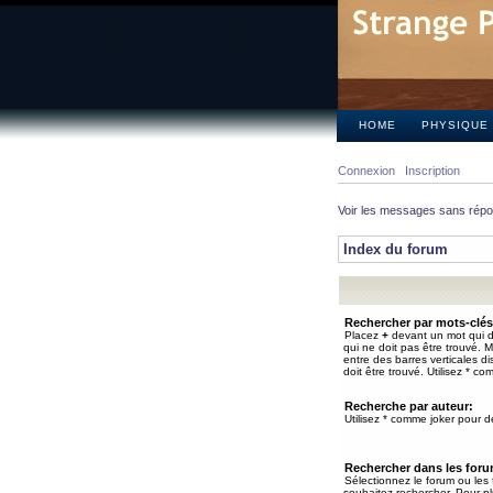
HOME
PHYSIQUE
Connexion
Inscription
Voir les messages sans rép
Index du forum
Rechercher par mots-clés
Placez
+
devant un mot qui do
qui ne doit pas être trouvé. 
entre des barres verticales d
doit être trouvé. Utilisez * co
Recherche par auteur:
Utilisez * comme joker pour de
Rechercher dans les for
Sélectionnez le forum ou les
souhaitez rechercher. Pour pl