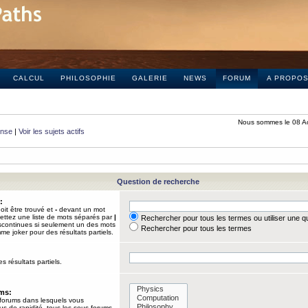
CALCUL
PHILOSOPHIE
GALERIE
NEWS
FORUM
A PROPO
Nous sommes le 08 A
onse
|
Voir les sujets actifs
Question de recherche
:
it être trouvé et
-
devant un mot
Mettez une liste de mots séparés par
|
Rechercher pour tous les termes ou utiliser une 
iscontinues si seulement un des mots
Rechercher pour tous les termes
mme joker pour des résultats partiels.
s résultats partiels.
ums:
 forums dans lesquels vous
us de rapidité, tous les sous-forums