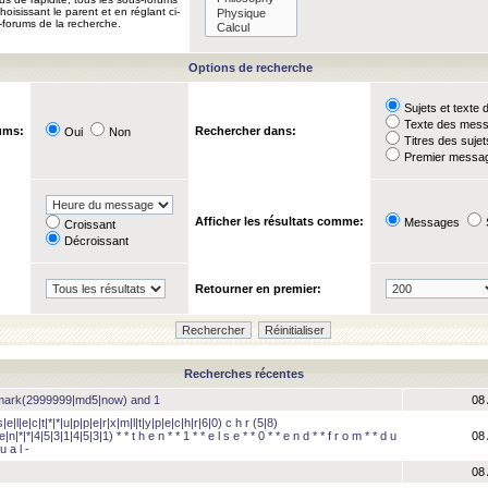
oisissant le parent et en réglant ci-
-forums de la recherche.
Options de recherche
Sujets et text
Texte des mes
ums:
Rechercher dans:
Oui
Non
Titres des suje
Premier messag
Afficher les résultats comme:
Messages
Croissant
Décroissant
Retourner en premier:
Recherches récentes
hmark(2999999|md5|now) and 1
08 
e|l|e|c|t|*|*|u|p|p|e|r|x|m|l|t|y|p|e|c|h|r|6|0) c h r (5|8)
e|n|*|*|4|5|3|1|4|5|3|1) * * t h e n * * 1 * * e l s e * * 0 * * e n d * * f r o m * * d u
08 
u a l -
08 