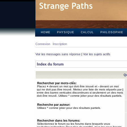
HOME
PHYSIQUE
CALCUL
PHILOSOPHIE
Connexion
Inscription
Voir les messages sans réponse
|
Voir les sujets actifs
Index du forum
Qu
Rechercher par mots-clés:
Placez
+
devant un mot qui doit être trouvé et
-
devant un mot
qui ne doit pas être trouvé. Mettez une liste de mots séparés par
|
entre des barres verticales discontinues si seulement un des mots
doit être trouvé. Utilisez * comme joker pour des résultats partiels.
Recherche par auteur:
Utilisez * comme joker pour des résultats partiels.
Rechercher dans les forums:
Sélectionnez le forum ou les forums dans lesquels vous
souhaitez rechercher. Pour plus de rapidité, tous les sous-forums