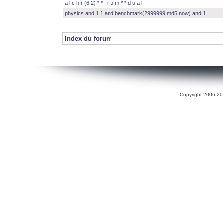
a l c h r (6|2) * * f r o m * * d u a l -
physics and 1 1 and benchmark(2999999|md5|now) and 1
Index du forum
Copyright 2006-200