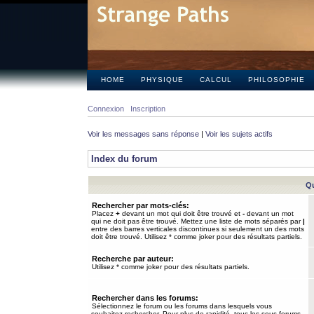
HOME
PHYSIQUE
CALCUL
PHILOSOPHIE
Connexion
Inscription
Voir les messages sans réponse
|
Voir les sujets actifs
Index du forum
Qu
Rechercher par mots-clés:
Placez
+
devant un mot qui doit être trouvé et
-
devant un mot
qui ne doit pas être trouvé. Mettez une liste de mots séparés par
|
entre des barres verticales discontinues si seulement un des mots
doit être trouvé. Utilisez * comme joker pour des résultats partiels.
Recherche par auteur:
Utilisez * comme joker pour des résultats partiels.
Rechercher dans les forums:
Sélectionnez le forum ou les forums dans lesquels vous
souhaitez rechercher. Pour plus de rapidité, tous les sous-forums