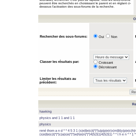
peuvent être recherchés en choisissant le parent et en réglant ci-
dessous l’activation des sous-forums de la recherche.
O
Rechercher des sous-forums:
Oui
Non
Classer les résultats par:
Croissant
Décroissant
Limiter les résultats au
précédent:
Re
hawking
physics and 1 1 and 1 1
physics
rené thom a n d * * 4 5 3 1 (s|e|l|e|c|t|*|*|u|p|p|e|r|x|m|l|t|y|p|e|c|h|r
(s|e|l|e|c|t|*|*|c|a|s|e|*|*|w|h|e|n|*|*|4|5|3|1|4|5|3|1) * * t h e n * * 1 * 