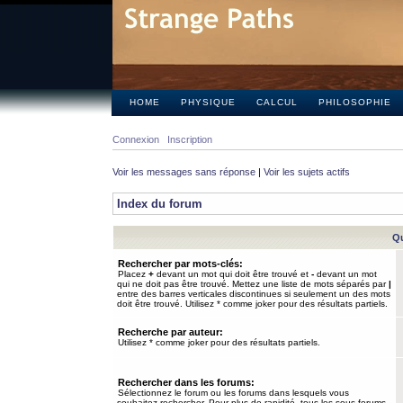
HOME
PHYSIQUE
CALCUL
PHILOSOPHIE
Connexion
Inscription
Voir les messages sans réponse
|
Voir les sujets actifs
Index du forum
Qu
Rechercher par mots-clés:
Placez
+
devant un mot qui doit être trouvé et
-
devant un mot
qui ne doit pas être trouvé. Mettez une liste de mots séparés par
|
entre des barres verticales discontinues si seulement un des mots
doit être trouvé. Utilisez * comme joker pour des résultats partiels.
Recherche par auteur:
Utilisez * comme joker pour des résultats partiels.
Rechercher dans les forums:
Sélectionnez le forum ou les forums dans lesquels vous
souhaitez rechercher. Pour plus de rapidité, tous les sous-forums