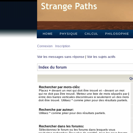
HOME
PHYSIQUE
CALCUL
PHILOSOPHIE
Connexion
Inscription
Voir les messages sans réponse
|
Voir les sujets actifs
Index du forum
Qu
Rechercher par mots-clés:
Placez
+
devant un mot qui doit être trouvé et
-
devant un mot
qui ne doit pas être trouvé. Mettez une liste de mots séparés par
|
entre des barres verticales discontinues si seulement un des mots
doit être trouvé. Utilisez * comme joker pour des résultats partiels.
Recherche par auteur:
Utilisez * comme joker pour des résultats partiels.
Rechercher dans les forums:
Sélectionnez le forum ou les forums dans lesquels vous
souhaitez rechercher. Pour plus de rapidité, tous les sous-forums