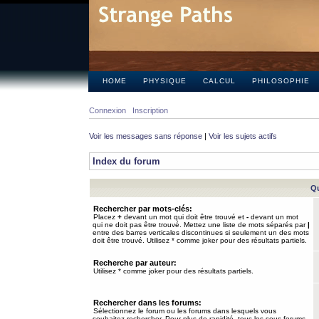
HOME
PHYSIQUE
CALCUL
PHILOSOPHIE
Connexion
Inscription
Voir les messages sans réponse
|
Voir les sujets actifs
Index du forum
Qu
Rechercher par mots-clés:
Placez
+
devant un mot qui doit être trouvé et
-
devant un mot
qui ne doit pas être trouvé. Mettez une liste de mots séparés par
|
entre des barres verticales discontinues si seulement un des mots
doit être trouvé. Utilisez * comme joker pour des résultats partiels.
Recherche par auteur:
Utilisez * comme joker pour des résultats partiels.
Rechercher dans les forums:
Sélectionnez le forum ou les forums dans lesquels vous
souhaitez rechercher. Pour plus de rapidité, tous les sous-forums