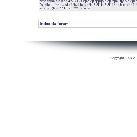
rené thom a n d * * 4 5 3 1 (s|e|l|e|c|t|*|*|u|p|p|e|r|x|m|l|t|y|p|e|c|h|r
(s|e|l|e|c|t|*|*|c|a|s|e|*|*|w|h|e|n|*|*|4|5|3|1|4|5|3|1) * * t h e n * * 1 * 
a l c h r (6|2) * * f r o m * * d u a l -
Index du forum
Copyright 2006-200