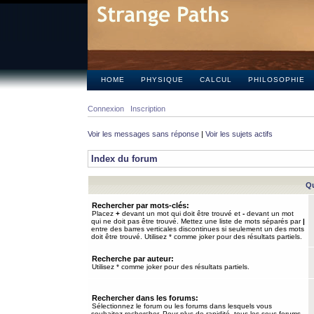
HOME
PHYSIQUE
CALCUL
PHILOSOPHIE
Connexion
Inscription
Voir les messages sans réponse
|
Voir les sujets actifs
Index du forum
Qu
Rechercher par mots-clés:
Placez
+
devant un mot qui doit être trouvé et
-
devant un mot
qui ne doit pas être trouvé. Mettez une liste de mots séparés par
|
entre des barres verticales discontinues si seulement un des mots
doit être trouvé. Utilisez * comme joker pour des résultats partiels.
Recherche par auteur:
Utilisez * comme joker pour des résultats partiels.
Rechercher dans les forums:
Sélectionnez le forum ou les forums dans lesquels vous
souhaitez rechercher. Pour plus de rapidité, tous les sous-forums