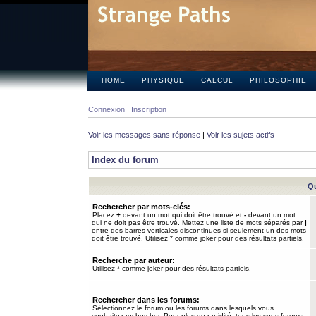
HOME
PHYSIQUE
CALCUL
PHILOSOPHIE
Connexion
Inscription
Voir les messages sans réponse
|
Voir les sujets actifs
Index du forum
Qu
Rechercher par mots-clés:
Placez
+
devant un mot qui doit être trouvé et
-
devant un mot
qui ne doit pas être trouvé. Mettez une liste de mots séparés par
|
entre des barres verticales discontinues si seulement un des mots
doit être trouvé. Utilisez * comme joker pour des résultats partiels.
Recherche par auteur:
Utilisez * comme joker pour des résultats partiels.
Rechercher dans les forums:
Sélectionnez le forum ou les forums dans lesquels vous
souhaitez rechercher. Pour plus de rapidité, tous les sous-forums