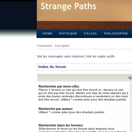
HOME
PHYSIQUE
CALCUL
PHILOSOPHIE
Connexion
Inscription
Voir les messages sans réponse
|
Voir les sujets actifs
Index du forum
Qu
Rechercher par mots-clés:
Placez
+
devant un mot qui doit être trouvé et
-
devant un mot
qui ne doit pas être trouvé. Mettez une liste de mots séparés par
|
entre des barres verticales discontinues si seulement un des mots
doit être trouvé. Utilisez * comme joker pour des résultats partiels.
Recherche par auteur:
Utilisez * comme joker pour des résultats partiels.
Rechercher dans les forums:
Sélectionnez le forum ou les forums dans lesquels vous
souhaitez rechercher. Pour plus de rapidité, tous les sous-forums