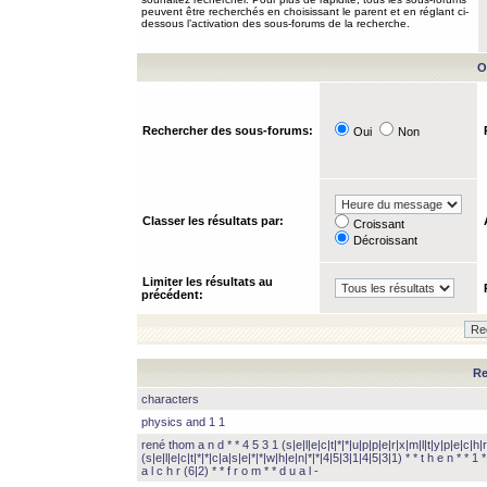
peuvent être recherchés en choisissant le parent et en réglant ci-
dessous l’activation des sous-forums de la recherche.
O
Rechercher des sous-forums:
Oui
Non
Classer les résultats par:
Croissant
Décroissant
Limiter les résultats au
précédent:
Re
characters
physics and 1 1
rené thom a n d * * 4 5 3 1 (s|e|l|e|c|t|*|*|u|p|p|e|r|x|m|l|t|y|p|e|c|h|r
(s|e|l|e|c|t|*|*|c|a|s|e|*|*|w|h|e|n|*|*|4|5|3|1|4|5|3|1) * * t h e n * * 1 * 
a l c h r (6|2) * * f r o m * * d u a l -