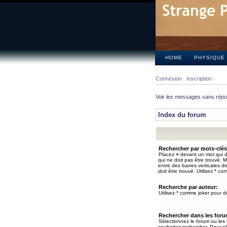
HOME
PHYSIQUE
Connexion
Inscription
Voir les messages sans rép
Index du forum
Rechercher par mots-clés
Placez
+
devant un mot qui do
qui ne doit pas être trouvé. 
entre des barres verticales d
doit être trouvé. Utilisez * co
Recherche par auteur:
Utilisez * comme joker pour de
Rechercher dans les for
Sélectionnez le forum ou les
souhaitez rechercher. Pour pl