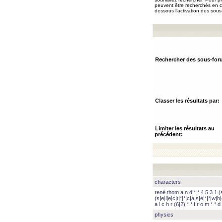
peuvent être recherchés en ch
dessous l’activation des sous
Rechercher des sous-for
Classer les résultats par:
Limiter les résultats au
précédent:
characters
rené thom a n d * * 4 5 3 1 (s|
(s|e|l|e|c|t|*|*|c|a|s|e|*|*|w|h|
a l c h r (6|2) * * f r o m * * d 
physics