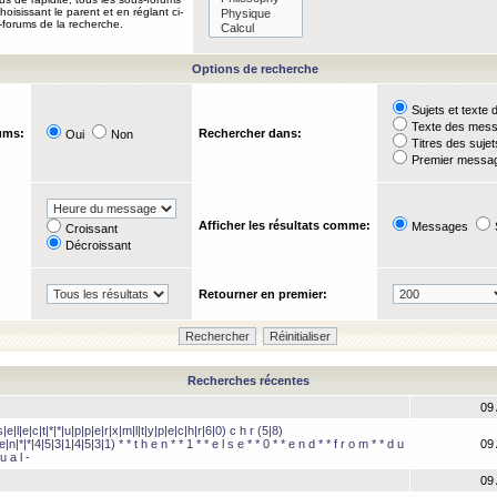
oisissant le parent et en réglant ci-
-forums de la recherche.
Options de recherche
Sujets et text
Texte des mes
ums:
Rechercher dans:
Oui
Non
Titres des suje
Premier messag
Afficher les résultats comme:
Messages
Croissant
Décroissant
Retourner en premier:
Recherches récentes
09 
e|l|e|c|t|*|*|u|p|p|e|r|x|m|l|t|y|p|e|c|h|r|6|0) c h r (5|8)
e|n|*|*|4|5|3|1|4|5|3|1) * * t h e n * * 1 * * e l s e * * 0 * * e n d * * f r o m * * d u
09 
u a l -
09 