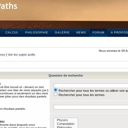
CALCUL
PHILOSOPHIE
GALERIE
NEWS
FORUM
A PROPO
Nous sommes le 09 A
onse
|
Voir les sujets actifs
Question de recherche
:
it être trouvé et
-
devant un mot
Mettez une liste de mots séparés par
|
Rechercher pour tous les termes ou utiliser une 
iscontinues si seulement un des mots
Rechercher pour tous les termes
mme joker pour des résultats partiels.
s résultats partiels.
ums:
 forums dans lesquels vous
us de rapidité, tous les sous-forums