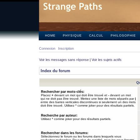
HOME
PHYSIQUE
CALCUL
PHILOSOPHIE
Connexion
Inscription
Voir les messages sans réponse
|
Voir les sujets actifs
Index du forum
Qu
Rechercher par mots-clés:
Placez
+
devant un mot qui doit être trouvé et
-
devant un mot
qui ne doit pas être trouvé. Mettez une liste de mots séparés par
|
entre des barres verticales discontinues si seulement un des mots
doit être trouvé. Utilisez * comme joker pour des résultats partiels.
Recherche par auteur:
Utilisez * comme joker pour des résultats partiels.
Rechercher dans les forums:
Sélectionnez le forum ou les forums dans lesquels vous
souhaitez rechercher. Pour plus de rapidité, tous les sous-forums