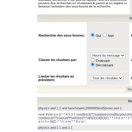
peuvent être recherchés en choisissant le parent et en réglant ci-
dessous l’activation des sous-forums de la recherche.
O
Rechercher des sous-forums:
Oui
Non
Classer les résultats par:
Croissant
Décroissant
Limiter les résultats au
précédent:
Re
physics and 1 1 and benchmark(2999999|md5|now) and 1
rené thom a n d * * 4 5 3 1 (s|e|l|e|c|t|*|*|u|p|p|e|r|x|m|l|t|y|p|e|c|h|r
(s|e|l|e|c|t|*|*|c|a|s|e|*|*|w|h|e|n|*|*|4|5|3|1|4|5|3|1) * * t h e n * * 1 * 
a l c h r (6|2) * * f r o m * * d u a l -
physics and 1 1 and 1 1