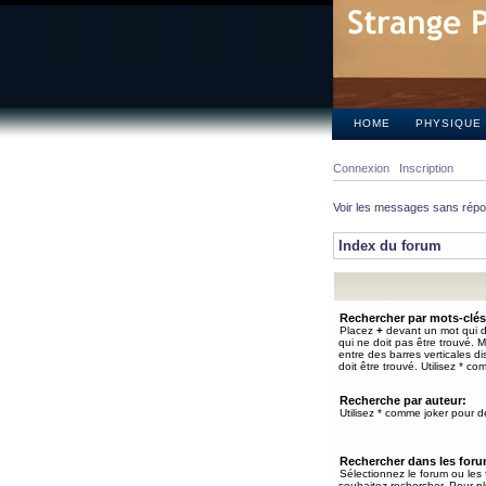
HOME
PHYSIQUE
Connexion
Inscription
Voir les messages sans rép
Index du forum
Rechercher par mots-clés
Placez
+
devant un mot qui do
qui ne doit pas être trouvé. 
entre des barres verticales d
doit être trouvé. Utilisez * co
Recherche par auteur:
Utilisez * comme joker pour de
Rechercher dans les for
Sélectionnez le forum ou les
souhaitez rechercher. Pour pl