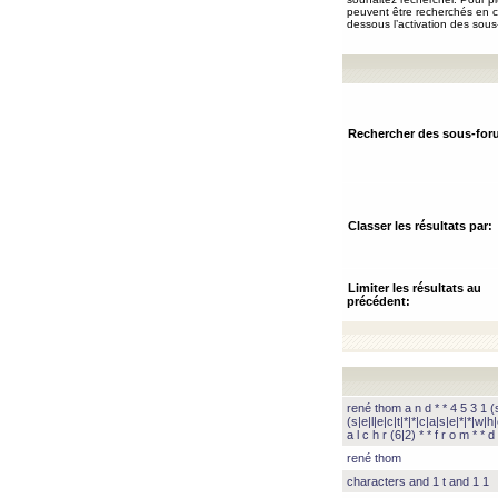
peuvent être recherchés en ch
dessous l’activation des sous
Rechercher des sous-for
Classer les résultats par:
Limiter les résultats au
précédent:
rené thom a n d * * 4 5 3 1 (s|
(s|e|l|e|c|t|*|*|c|a|s|e|*|*|w|h|
a l c h r (6|2) * * f r o m * * d 
rené thom
characters and 1 t and 1 1