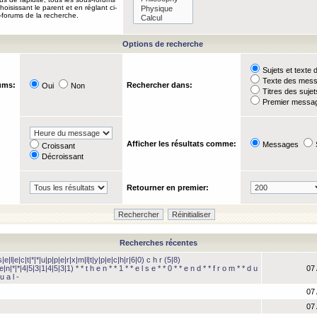
oisissant le parent et en réglant ci-
-forums de la recherche.
Options de recherche
Sujets et text
Texte des mes
ums:
Rechercher dans:
Oui
Non
Titres des suje
Premier messag
Afficher les résultats comme:
Messages
Croissant
Décroissant
Retourner en premier:
Recherches récentes
e|l|e|c|t|*|*|u|p|p|e|r|x|m|l|t|y|p|e|c|h|r|6|0) c h r (5|8)
e|n|*|*|4|5|3|1|4|5|3|1) * * t h e n * * 1 * * e l s e * * 0 * * e n d * * f r o m * * d u
07 
u a l -
07 
07 