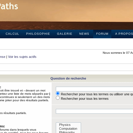
CALCUL
PHILOSOPHIE
GALERIE
NEWS
FORUM
A PROPO
Nous sommes le 07 A
onse
|
Voir les sujets actifs
Question de recherche
:
it être trouvé et
-
devant un mot
Mettez une liste de mots séparés par
|
Rechercher pour tous les termes ou utiliser une 
iscontinues si seulement un des mots
Rechercher pour tous les termes
mme joker pour des résultats partiels.
s résultats partiels.
ums:
 forums dans lesquels vous
us de rapidité, tous les sous-forums