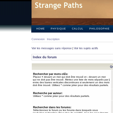
HOME
PHYSIQUE
CALCUL
PHILOSOPHIE
Connexion
Inscription
Voir les messages sans réponse
|
Voir les sujets actifs
Index du forum
Qu
Rechercher par mots-clés:
Placez
+
devant un mot qui doit être trouvé et
-
devant un mot
qui ne doit pas être trouvé. Mettez une liste de mots séparés par
|
entre des barres verticales discontinues si seulement un des mots
doit être trouvé. Utilisez * comme joker pour des résultats partiels.
Recherche par auteur:
Utilisez * comme joker pour des résultats partiels.
Rechercher dans les forums:
Sélectionnez le forum ou les forums dans lesquels vous
souhaitez rechercher. Pour plus de rapidité, tous les sous-forums