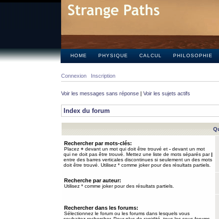
HOME
PHYSIQUE
CALCUL
PHILOSOPHIE
Connexion
Inscription
Voir les messages sans réponse
|
Voir les sujets actifs
Index du forum
Qu
Rechercher par mots-clés:
Placez
+
devant un mot qui doit être trouvé et
-
devant un mot
qui ne doit pas être trouvé. Mettez une liste de mots séparés par
|
entre des barres verticales discontinues si seulement un des mots
doit être trouvé. Utilisez * comme joker pour des résultats partiels.
Recherche par auteur:
Utilisez * comme joker pour des résultats partiels.
Rechercher dans les forums:
Sélectionnez le forum ou les forums dans lesquels vous
souhaitez rechercher. Pour plus de rapidité, tous les sous-forums