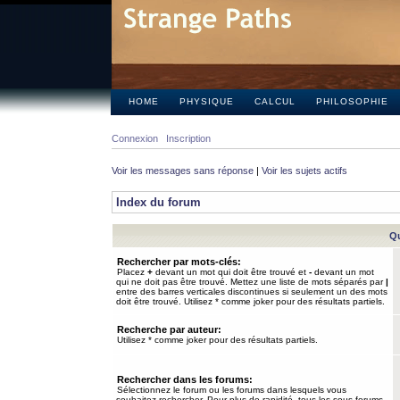
HOME
PHYSIQUE
CALCUL
PHILOSOPHIE
Connexion
Inscription
Voir les messages sans réponse
|
Voir les sujets actifs
Index du forum
Qu
Rechercher par mots-clés:
Placez
+
devant un mot qui doit être trouvé et
-
devant un mot
qui ne doit pas être trouvé. Mettez une liste de mots séparés par
|
entre des barres verticales discontinues si seulement un des mots
doit être trouvé. Utilisez * comme joker pour des résultats partiels.
Recherche par auteur:
Utilisez * comme joker pour des résultats partiels.
Rechercher dans les forums:
Sélectionnez le forum ou les forums dans lesquels vous
souhaitez rechercher. Pour plus de rapidité, tous les sous-forums