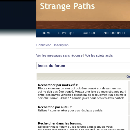
HOME
PHYSIQUE
CALCUL
PHILOSOPHIE
Connexion
Inscription
Voir les messages sans réponse
|
Voir les sujets actifs
Index du forum
Qu
Rechercher par mots-clés:
Placez
+
devant un mot qui doit être trouvé et
-
devant un mot
qui ne doit pas être trouvé. Mettez une liste de mots séparés par
|
entre des barres verticales discontinues si seulement un des mots
doit être trouvé. Utilisez * comme joker pour des résultats partiels.
Recherche par auteur:
Utilisez * comme joker pour des résultats partiels.
Rechercher dans les forums:
Sélectionnez le forum ou les forums dans lesquels vous
souhaitez rechercher. Pour plus de rapidité, tous les sous-forums