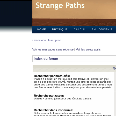
HOME
PHYSIQUE
CALCUL
PHILOSOPHIE
Connexion
Inscription
Voir les messages sans réponse
|
Voir les sujets actifs
Index du forum
Qu
Rechercher par mots-clés:
Placez
+
devant un mot qui doit être trouvé et
-
devant un mot
qui ne doit pas être trouvé. Mettez une liste de mots séparés par
|
entre des barres verticales discontinues si seulement un des mots
doit être trouvé. Utilisez * comme joker pour des résultats partiels.
Recherche par auteur:
Utilisez * comme joker pour des résultats partiels.
Rechercher dans les forums:
Sélectionnez le forum ou les forums dans lesquels vous
souhaitez rechercher. Pour plus de rapidité, tous les sous-forums