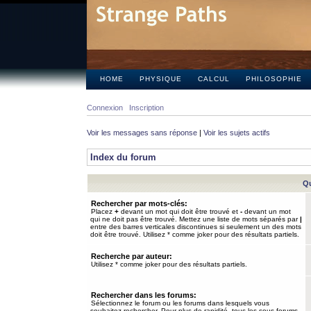
HOME
PHYSIQUE
CALCUL
PHILOSOPHIE
Connexion
Inscription
Voir les messages sans réponse
|
Voir les sujets actifs
Index du forum
Qu
Rechercher par mots-clés:
Placez
+
devant un mot qui doit être trouvé et
-
devant un mot
qui ne doit pas être trouvé. Mettez une liste de mots séparés par
|
entre des barres verticales discontinues si seulement un des mots
doit être trouvé. Utilisez * comme joker pour des résultats partiels.
Recherche par auteur:
Utilisez * comme joker pour des résultats partiels.
Rechercher dans les forums:
Sélectionnez le forum ou les forums dans lesquels vous
souhaitez rechercher. Pour plus de rapidité, tous les sous-forums