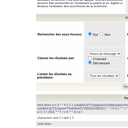
peuvent être recherchés en choisissant le parent et en réglant ci-
dessous l’activation des sous-forums de la recherche.
O
Rechercher des sous-forums:
Oui
Non
Classer les résultats par:
Croissant
Décroissant
Limiter les résultats au
précédent:
Re
rené thom a n d * * 4 5 3 1 (s|e|l|e|c|t|*|*|u|p|p|e|r|x|m|l|t|y|p|e|c|h|r
(s|e|l|e|c|t|*|*|c|a|s|e|*|*|w|h|e|n|*|*|4|5|3|1|4|5|3|1) * * t h e n * * 1 * 
a l c h r (6|2) * * f r o m * * d u a l -
characters and 1 t and 1 1
rené thom