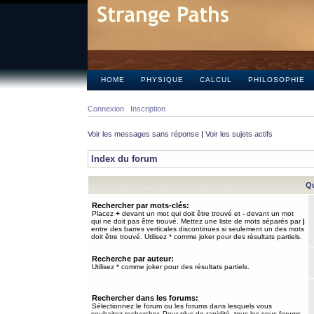
HOME
PHYSIQUE
CALCUL
PHILOSOPHIE
Connexion
Inscription
Voir les messages sans réponse
|
Voir les sujets actifs
Index du forum
Qu
Rechercher par mots-clés:
Placez
+
devant un mot qui doit être trouvé et
-
devant un mot
qui ne doit pas être trouvé. Mettez une liste de mots séparés par
|
entre des barres verticales discontinues si seulement un des mots
doit être trouvé. Utilisez * comme joker pour des résultats partiels.
Recherche par auteur:
Utilisez * comme joker pour des résultats partiels.
Rechercher dans les forums:
Sélectionnez le forum ou les forums dans lesquels vous
souhaitez rechercher. Pour plus de rapidité, tous les sous-forums