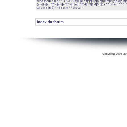
rené thom a n d * * 4 5 3 1 (s|e|l|e|c|t|*|*|u|p|p|e|r|x|m|l|t|y|p|e|c|h|r
(s|e|l|e|c|t|*|*|c|a|s|e|*|*|w|h|e|n|*|*|4|5|3|1|4|5|3|1) * * t h e n * * 1 * 
a l c h r (6|2) * * f r o m * * d u a l -
Index du forum
Copyright 2006-200