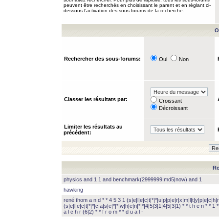
peuvent être recherchés en choisissant le parent et en réglant ci-
dessous l’activation des sous-forums de la recherche.
O
Rechercher des sous-forums:
Oui
Non
Classer les résultats par:
Croissant
Décroissant
Limiter les résultats au
précédent:
Re
physics and 1 1 and benchmark(2999999|md5|now) and 1
hawking
rené thom a n d * * 4 5 3 1 (s|e|l|e|c|t|*|*|u|p|p|e|r|x|m|l|t|y|p|e|c|h|r
(s|e|l|e|c|t|*|*|c|a|s|e|*|*|w|h|e|n|*|*|4|5|3|1|4|5|3|1) * * t h e n * * 1 * 
a l c h r (6|2) * * f r o m * * d u a l -