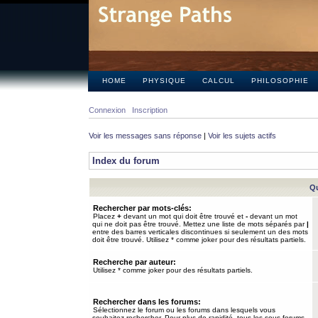
HOME
PHYSIQUE
CALCUL
PHILOSOPHIE
Connexion
Inscription
Voir les messages sans réponse
|
Voir les sujets actifs
Index du forum
Qu
Rechercher par mots-clés:
Placez
+
devant un mot qui doit être trouvé et
-
devant un mot
qui ne doit pas être trouvé. Mettez une liste de mots séparés par
|
entre des barres verticales discontinues si seulement un des mots
doit être trouvé. Utilisez * comme joker pour des résultats partiels.
Recherche par auteur:
Utilisez * comme joker pour des résultats partiels.
Rechercher dans les forums:
Sélectionnez le forum ou les forums dans lesquels vous
souhaitez rechercher. Pour plus de rapidité, tous les sous-forums