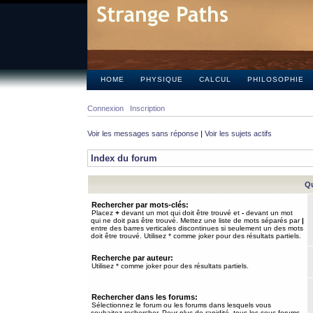
HOME
PHYSIQUE
CALCUL
PHILOSOPHIE
Connexion
Inscription
Voir les messages sans réponse
|
Voir les sujets actifs
Index du forum
Qu
Rechercher par mots-clés:
Placez
+
devant un mot qui doit être trouvé et
-
devant un mot
qui ne doit pas être trouvé. Mettez une liste de mots séparés par
|
entre des barres verticales discontinues si seulement un des mots
doit être trouvé. Utilisez * comme joker pour des résultats partiels.
Recherche par auteur:
Utilisez * comme joker pour des résultats partiels.
Rechercher dans les forums:
Sélectionnez le forum ou les forums dans lesquels vous
souhaitez rechercher. Pour plus de rapidité, tous les sous-forums